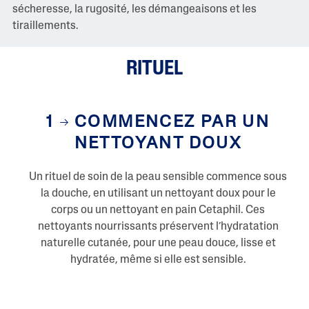
r
sécheresse, la rugosité, les démangeaisons et les
e
1
tiraillements.
c
o
m
RITUEL
m
e
n
t
a
1
COMMENCEZ PAR UN
i
r
NETTOYANT DOUX
e
L
i
e
Un rituel de soin de la peau sensible commence sous
n
la douche, en utilisant un nettoyant doux pour le
v
e
corps ou un nettoyant en pain Cetaphil. Ces
r
nettoyants nourrissants préservent l’hydratation
s
l
naturelle cutanée, pour une peau douce, lisse et
a
hydratée, même si elle est sensible.
m
ê
m
e