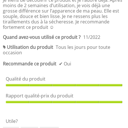
Je viens de découvrir ce produit et je l’adore déjà. Après
i
s
s
e
u
s
moins de 2 semaines d’utilisation, je vois déjà une
o
t
d
i
.
grosse différence sur l’apparence de ma peau. Elle est
t
é
'
t
souple, douce et bien lisse. Je ne ressens plus les
e
-
u
,
tiraillements dus à la sécheresse. Je recommande
m
p
n
L
fortement ce produit ☺️
o
r
e
a
y
i
b
c
Quand avez-vous utilisé ce produit ?
11/2022
e
x
o
o
n
d
Utilisation du produit
Tous les jours pour toute
î
t
#
n
u
occasion
t
e
e
p
e
m
e
r
d
Recommande ce produit
✔
Oui
o
s
o
e
y
t
d
d
e
d
u
Qualité du produit
i
n
e
i
a
n
5
t
Q
l
e
s
,
u
Rapport qualité-prix du produit
o
e
u
L
a
g
s
r
a
l
R
u
t
5
c
i
a
e
d
.
o
t
p
.
e
t
Utile?
é
p
5
e
d
o
s