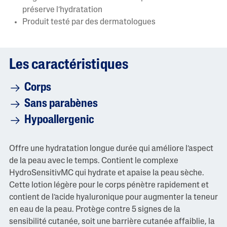
L
a
préserve l’hydratation
c
Produit testé par des dermatologues
o
t
e
m
o
Les caractéristiques
y
e
n
Corps
n
e
Sans parabènes
e
s
Hypoallergenic
t
d
e
5
Offre une hydratation longue durée qui améliore l’aspect
.
de la peau avec le temps. Contient le complexe
0
s
HydroSensitivMC qui hydrate et apaise la peau sèche.
u
Cette lotion légère pour le corps pénètre rapidement et
r
5
contient de l’acide hyaluronique pour augmenter la teneur
.
en eau de la peau. Protège contre 5 signes de la
L
i
sensibilité cutanée, soit une barrière cutanée affaiblie, la