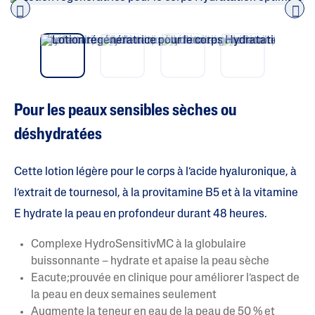
t
o
i
Pre
nex
l
vio
t
e
us
(
s
)
s
u
Pour les peaux sensibles sèches ou
r
5
déshydratées
.
L
i
r
Cette lotion légère pour le corps à l’acide hyaluronique, à
e
l
l’extrait de tournesol, à la provitamine B5 et à la vitamine
e
s
E hydrate la peau en profondeur durant 48 heures.
a
v
Complexe HydroSensitivMC à la globulaire
i
s
buissonnante – hydrate et apaise la peau sèche
p
Eacute;prouvée en clinique pour améliorer l’aspect de
o
u
la peau en deux semaines seulement
r
Augmente la teneur en eau de la peau de 50 % et