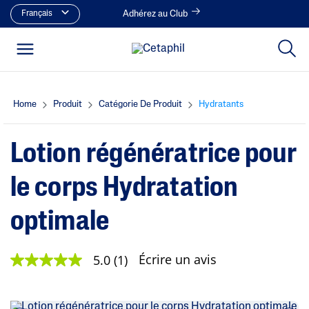
Français
Adhérez au Club
Home
Produit
Catégorie De Produit
Hydratants
Lotion régénératrice pour
le corps Hydratation
optimale
Écrire un avis
5.0
(1)
5
.
0
é