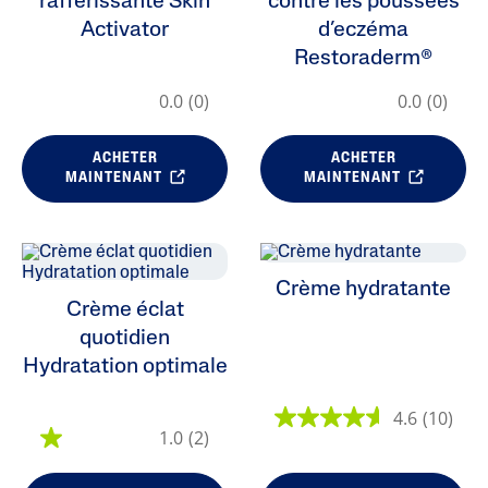
rafferissante Skin
contre les poussées
Activator
d’eczéma
Restoraderm®
0.0
(0)
0.0
(0)
ALL FILTERS
ACHETER
ACHETER
MAINTENANT
MAINTENANT
Hydratants
Type De Peau
Crème hydratante
Chaînes De Production
Crème éclat
quotidien
Hydratation optimale
4.6
(10)
1.0
(2)