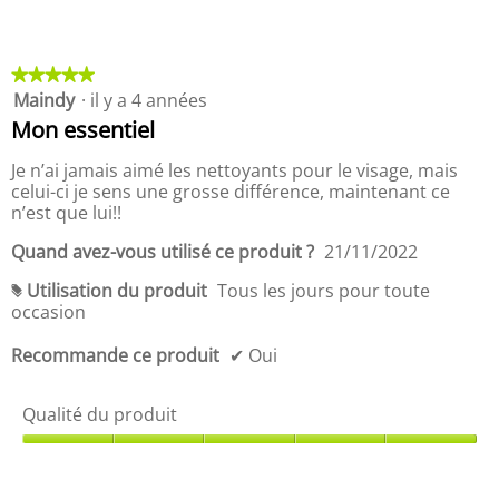
p
t
r
q
o
u
d
a
★★★★★
★★★★★
u
l
Maindy
·
il y a 4 années
5
i
i
étoile(s)
Mon essentiel
t
t
sur
,
é
5.
Je n’ai jamais aimé les nettoyants pour le visage, mais
5
-
celui-ci je sens une grosse différence, maintenant ce
s
p
n’est que lui!!
u
r
r
i
Quand avez-vous utilisé ce produit ?
21/11/2022
5
x
d
Utilisation du produit
Tous les jours pour toute
#
u
occasion
p
r
Recommande ce produit
✔
Oui
o
d
Qualité du produit
u
i
Q
t
u
,
a