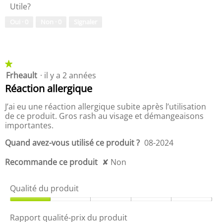
5
Utile?
l
s
i
u
Oui ·
0
Non ·
0
Signaler
t
r
é
5
d
u
p
★★★★★
★★★★★
r
Frheault
·
il y a 2 années
1
o
étoile(s)
Réaction allergique
d
sur
u
5.
J’ai eu une réaction allergique subite après l’utilisation
i
de ce produit. Gros rash au visage et démangeaisons
t
importantes.
,
5
Quand avez-vous utilisé ce produit ?
08-2024
s
u
Recommande ce produit
✘
Non
r
5
Qualité du produit
Q
u
Rapport qualité-prix du produit