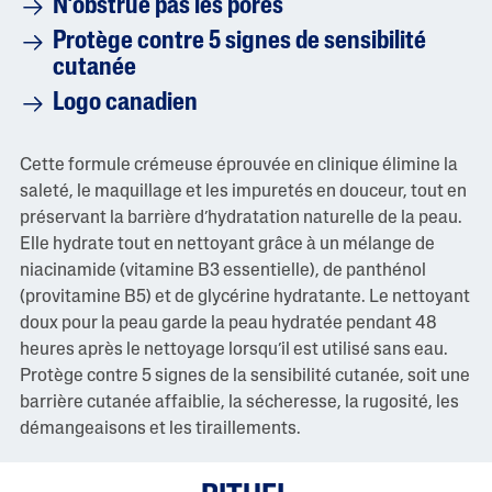
N’obstrue pas les pores
s
1
Protège contre 5 signes de sensibilité
7
cutanée
c
o
Logo canadien
m
m
e
n
Cette formule crémeuse éprouvée en clinique élimine la
t
saleté, le maquillage et les impuretés en douceur, tout en
a
i
préservant la barrière d’hydratation naturelle de la peau.
r
Elle hydrate tout en nettoyant grâce à un mélange de
e
s
niacinamide (vitamine B3 essentielle), de panthénol
L
(provitamine B5) et de glycérine hydratante. Le nettoyant
i
e
doux pour la peau garde la peau hydratée pendant 48
n
heures après le nettoyage lorsqu’il est utilisé sans eau.
v
e
Protège contre 5 signes de la sensibilité cutanée, soit une
r
barrière cutanée affaiblie, la sécheresse, la rugosité, les
s
l
démangeaisons et les tiraillements.
a
m
ê
m