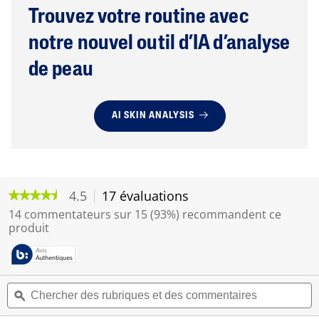
Trouvez votre routine avec
notre nouvel outil d’IA d’analyse
de peau
AI SKIN ANALYSIS
4.5
17 évaluations
C
★★★★★
★★★★★
e
4.5
14 commentateurs sur 15 (93%) recommandent ce
t
étoile(s)
produit
sur
t
5.
e
Lire
a
les
c
avis
C
C
t
pour
h
ϙ
h
i
Nettoyant
e
e
doux
o