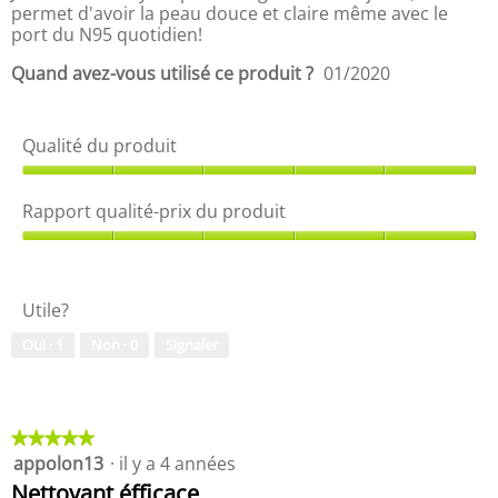
i
permet d'avoir la peau douce et claire même avec le
d
t
port du N95 quotidien!
e
,
d
1
Quand avez-vous utilisé ce produit ?
01/2020
i
s
a
u
l
r
o
Qualité du produit
5
g
Q
u
u
e
Rapport qualité-prix du produit
a
m
l
R
o
i
a
d
t
p
a
Utile?
é
p
l
d
o
e
Oui ·
1
Non ·
0
Signaler
u
r
.
p
t
r
q
o
u
d
a
★★★★★
★★★★★
u
l
appolon13
·
il y a 4 années
5
i
i
étoile(s)
Nettoyant éfficace