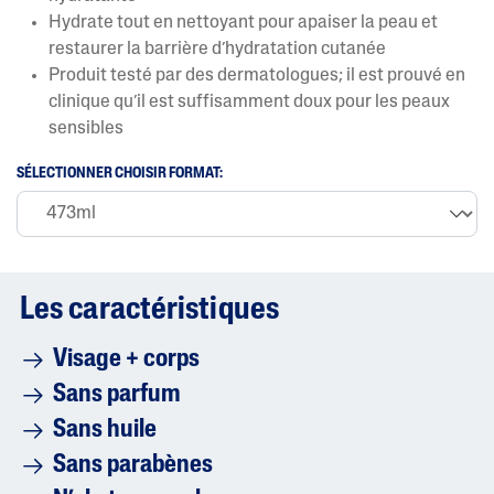
t
Hydrate tout en nettoyant pour apaiser la peau et
e
restaurer la barrière d’hydratation cutanée
m
o
Produit testé par des dermatologues; il est prouvé en
y
clinique qu’il est suffisamment doux pour les peaux
e
n
sensibles
n
e
SÉLECTIONNER CHOISIR FORMAT:
e
s
t
d
e
4
.
5
Les caractéristiques
s
u
r
Visage + corps
5
.
Sans parfum
L
i
Sans huile
r
e
Sans parabènes
l
e