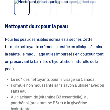
vio
t
e
us
(
s
)
s
u
Nettoyant doux pour la peau
r
5
.
L
Pour les peaux sensibles normales à sèches Cette
i
r
formule nettoyante crémeuse testée en clinique élimine
e
la saleté, le maquillage et les impuretés en douceur, tout
l
e
en préservant la barrière d’hydratation naturelle de la
s
a
peau.
v
i
s
Le no 1 des nettoyants pour le visage au Canada
p
Formule non moussante sans savon à utiliser avec ou
o
u
sans eau
r
Au niacinamide (vitamine B3 essentielle), au
L
a
panthénol (provitamine B5) et à la glycérine
c
hydratante
o