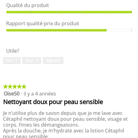
r
o
7
Qualité du produit
m
t
s
a
o
u
Q
t
C
r
u
Rapport qualité-prix du produit
v
e
5
a
o
t
.
l
R
y
t
i
a
a
e
t
p
g
a
Utile?
é
p
e
c
d
o
e
t
Oui ·
1
Non ·
0
Signaler
u
r
t
i
p
t
m
o
r
q
a
n
o
u
i
e
d
a
★★★★★
★★★★★
s
n
u
l
Oise50
·
il y a 4 années
5
o
t
i
i
étoile(s)
n
r
Nettoyant doux pour peau sensible
t
t
sur
a
,
é
5.
î
Je n’utilise plus de savon depuis que je me lave avec
5
-
n
Cétaphil nettoyant doux pour peau sensible, visage et
s
p
e
corps. Finies les démangeaisons.
u
r
r
Après la douche, je m’hydrate avec la lotion Cétaphil
r
i
a
pour peau sensible.