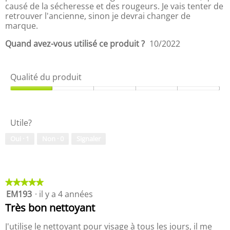
s
p
e
causé de la sécheresse et des rougeurs. Je vais tenter de
u
r
r
retrouver l'ancienne, sinon je devrai changer de
r
i
a
marque.
5
x
l
d
'
Quand avez-vous utilisé ce produit ?
10/2022
u
o
p
u
r
v
Qualité du produit
o
e
d
r
Q
u
t
u
i
u
a
t
r
Utile?
l
,
e
i
5
Oui ·
1
Non ·
0
Signaler
d
t
s
'
é
u
u
d
r
n
u
5
e
p
★★★★★
★★★★★
b
r
EM193
·
il y a 4 années
5
o
o
étoile(s)
Très bon nettoyant
î
d
sur
t
u
5.
J'utilise le nettoyant pour visage à tous les jours, il me
e