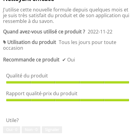
t
t
sur
,
é
5.
J'utilise cette nouvelle formule depuis quelques mois et
5
-
je suis très satisfait du produit et de son application qui
s
p
ressemble à du savon.
u
r
r
i
Quand avez-vous utilisé ce produit ?
2022-11-22
5
x
d
Utilisation du produit
Tous les jours pour toute
#
u
occasion
p
r
Recommande ce produit
✔
Oui
o
d
Qualité du produit
u
i
Q
t
u
,
Rapport qualité-prix du produit
a
5
l
R
s
i
a
u
t
p
r
Utile?
é
p
5
d
o
Oui ·
0
Non ·
0
Signaler
u
r