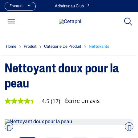
Français
Adhérez au Club
Home
Produit
Catégorie De Produit
Nettoyants
Nettoyant doux pour la
peau
Écrire un avis
4.5
(17)
4
.
5
é
t
o
i
Pre
nex
l