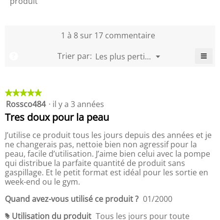
produit
l
l
o
l
p
m
'
i
m
o
p
m
o
t
m
b
o
e
e
u
é
e
a
r
1 à 8 sur 17 commentaire
n
n
v
d
n
l
t
t
t
e
u
t
e
q
≡
a
a
M
Trier par:
Les plus pertinents
?
r
p
a
▼
,
u
i
i
e
C
t
r
i
L
a
l
r
r
u
o
n
r
a
i
l
e
e
r
d
e
q
u
c
i
s
s
★★★★★
★★★★★
u
e
u
s
o
t
e
Rossco484
·
il y a 3 années
5
d
i
.
r
t
é
étoile(s)
'
t
s
Tres doux pour la peau
e
-
u
sur
u
,
m
p
r
5.
n
L
J’utilise ce produit tous les jours depuis des années et je
l
o
r
e
a
e
ne changerais pas, nettoie bien non agressif pour la
y
i
b
b
c
peau, facile d’utilisation. J’aime bien celui avec la pompe
e
o
x
o
o
qui distribue la parfaite quantité de produit sans
u
n
d
î
t
t
gaspillage. Et le petit format est idéal pour les sortie en
n
u
o
t
e
week-end ou le gym.
e
n
p
e
m
s
e
r
u
d
o
Quand avez-vous utilisé ce produit ?
01/2000
s
o
i
e
y
t
v
d
Utilisation du produit
Tous les jours pour toute
d
e
a
#
d