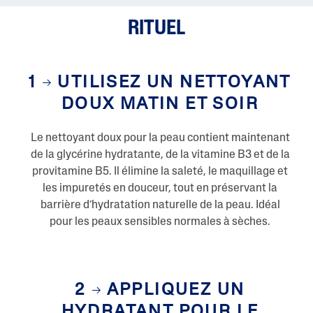
e
p
RITUEL
a
g
e
.
1
UTILISEZ UN NETTOYANT
DOUX MATIN ET SOIR
Le nettoyant doux pour la peau contient maintenant
de la glycérine hydratante, de la vitamine B3 et de la
provitamine B5. Il élimine la saleté, le maquillage et
les impuretés en douceur, tout en préservant la
barrière d’hydratation naturelle de la peau. Idéal
pour les peaux sensibles normales à sèches.
2
APPLIQUEZ UN
HYDRATANT POUR LE