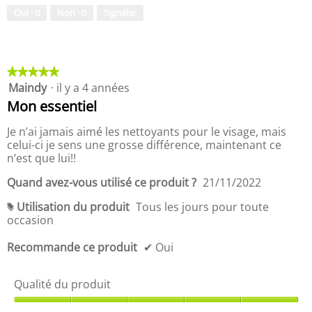
d
o
Oui ·
0
Non ·
0
Signaler
u
r
p
t
r
q
o
u
d
a
★★★★★
★★★★★
u
l
Maindy
·
il y a 4 années
5
i
i
étoile(s)
Mon essentiel
t
t
sur
,
é
5.
Je n’ai jamais aimé les nettoyants pour le visage, mais
5
-
celui-ci je sens une grosse différence, maintenant ce
s
p
n’est que lui!!
u
r
r
i
Quand avez-vous utilisé ce produit ?
21/11/2022
5
x
d
Utilisation du produit
Tous les jours pour toute
#
u
occasion
p
r
Recommande ce produit
✔
Oui
o
d
Qualité du produit
u
i
Q
t