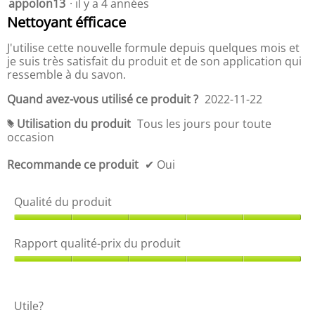
u
l
appolon13
·
il y a 4 années
5
i
i
étoile(s)
Nettoyant éfficace
t
t
sur
,
é
5.
J'utilise cette nouvelle formule depuis quelques mois et
5
-
je suis très satisfait du produit et de son application qui
s
p
ressemble à du savon.
u
r
r
i
Quand avez-vous utilisé ce produit ?
2022-11-22
5
x
d
Utilisation du produit
Tous les jours pour toute
#
u
occasion
p
r
Recommande ce produit
✔
Oui
o
d
Qualité du produit
u
i
Q
t
u
,
Rapport qualité-prix du produit
a
5
l
R
s
i
a
u
t
p
r
Utile?
é
p
5