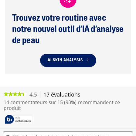
Trouvez votre routine avec
notre nouvel outil d’IA d’analyse
de peau
AI SKIN ANALYSIS
4.5
17 évaluations
C
★★★★★
★★★★★
e
4.5
14 commentateurs sur 15 (93%) recommandent ce
t
étoile(s)
produit
sur
t
5.
e
Lire
a
les
c
avis
C
C
t
pour