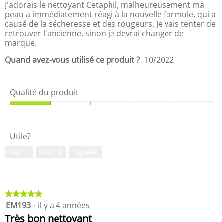
é
î
J'adorais le nettoyant Cetaphil, malheureusement ma
5
-
n
peau a immédiatement réagi à la nouvelle formule, qui a
s
p
e
causé de la sécheresse et des rougeurs. Je vais tenter de
u
r
r
retrouver l'ancienne, sinon je devrai changer de
r
i
a
marque.
5
x
l
d
'
Quand avez-vous utilisé ce produit ?
10/2022
u
o
p
u
r
v
Qualité du produit
o
e
d
r
Q
u
t
u
i
u
a
t
r
Utile?
l
,
e
i
5
Oui ·
1
Non ·
0
Signaler
d
t
s
'
é
u
u
d
r
n
u
5
e
p
★★★★★
★★★★★
b
r
EM193
·
il y a 4 années
5
o
o
étoile(s)
Très bon nettoyant
î
sur