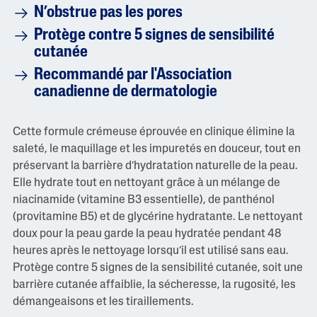
N’obstrue pas les pores
s
1
Protège contre 5 signes de sensibilité
7
c
cutanée
o
m
Recommandé par l'Association
m
canadienne de dermatologie
e
n
t
a
Cette formule crémeuse éprouvée en clinique élimine la
i
r
saleté, le maquillage et les impuretés en douceur, tout en
e
préservant la barrière d’hydratation naturelle de la peau.
s
L
Elle hydrate tout en nettoyant grâce à un mélange de
i
niacinamide (vitamine B3 essentielle), de panthénol
e
n
(provitamine B5) et de glycérine hydratante. Le nettoyant
v
doux pour la peau garde la peau hydratée pendant 48
e
r
heures après le nettoyage lorsqu’il est utilisé sans eau.
s
Protège contre 5 signes de la sensibilité cutanée, soit une
l
a
barrière cutanée affaiblie, la sécheresse, la rugosité, les
m
démangeaisons et les tiraillements.
ê
m