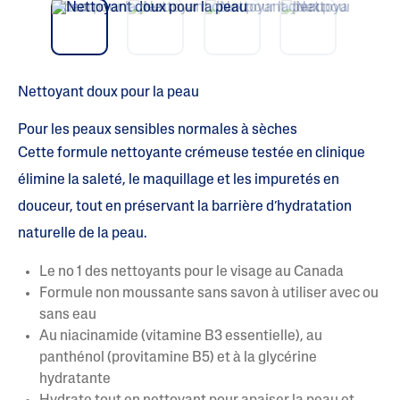
vio
t
e
us
(
s
)
s
u
Nettoyant doux pour la peau
r
5
.
Pour les peaux sensibles normales à sèches
L
Cette formule nettoyante crémeuse testée en clinique
i
r
élimine la saleté, le maquillage et les impuretés en
e
l
douceur, tout en préservant la barrière d’hydratation
e
s
naturelle de la peau.
a
v
i
Le no 1 des nettoyants pour le visage au Canada
s
Formule non moussante sans savon à utiliser avec ou
p
o
sans eau
u
Au niacinamide (vitamine B3 essentielle), au
r
L
panthénol (provitamine B5) et à la glycérine
a
hydratante
c
o