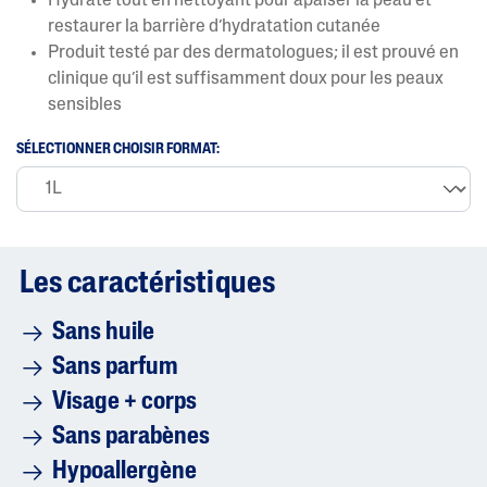
Hydrate tout en nettoyant pour apaiser la peau et
t
restaurer la barrière d’hydratation cutanée
e
m
Produit testé par des dermatologues; il est prouvé en
o
clinique qu’il est suffisamment doux pour les peaux
y
e
sensibles
n
n
SÉLECTIONNER CHOISIR FORMAT:
e
e
s
t
d
e
4
Les caractéristiques
.
5
s
Sans huile
u
r
Sans parfum
5
.
Visage + corps
L
i
Sans parabènes
r
e
Hypoallergène
l
e