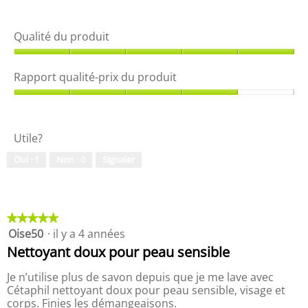
F
P
o
4
u
o
h
.
s
r
o
7
Qualité du produit
m
t
s
a
o
u
Q
t
C
r
u
Rapport qualité-prix du produit
v
e
5
a
o
t
.
l
R
y
t
i
a
a
e
t
p
g
a
Utile?
é
p
e
c
d
o
e
t
Oui ·
1
Non ·
0
Signaler
u
r
t
i
p
t
m
o
r
q
a
n
o
u
i
e
d
a
★★★★★
★★★★★
s
n
u
l
Oise50
·
il y a 4 années
5
o
t
i
i
étoile(s)
n
r
Nettoyant doux pour peau sensible
t
t
sur
a
,
é
5.
î
Je n’utilise plus de savon depuis que je me lave avec
5
-
n
Cétaphil nettoyant doux pour peau sensible, visage et
s
p
e
corps. Finies les démangeaisons.