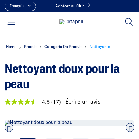
Français
Adhérez au Club
Home
Produit
Catégorie De Produit
Nettoyants
Nettoyant doux pour la
peau
Écrire un avis
4.5
(17)
4
.
5
é
t
o
i
Pre
nex
l