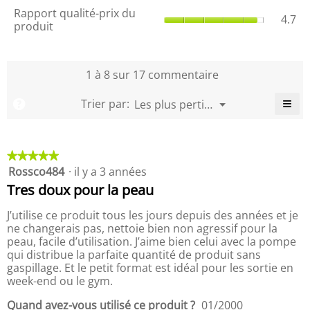
x
e
R
c
c
Rapport qualité-prix du
a
a
c
4.7
g
a
o
o
produit
l
l
o
l
p
m
'
i
m
o
p
m
o
t
m
b
o
e
e
u
é
e
a
r
1 à 8 sur 17 commentaire
n
n
v
d
n
l
t
t
t
e
u
t
e
q
≡
a
a
M
Trier par:
Les plus pertinents
?
r
p
a
▼
,
u
i
i
e
C
t
r
i
L
a
l
r
r
u
o
n
r
a
i
l
e
e
r
d
e
q
u
c
i
s
s
★★★★★
★★★★★
u
e
u
s
o
t
e
Rossco484
·
il y a 3 années
5
d
i
.
r
t
é
étoile(s)
'
t
s
Tres doux pour la peau
e
-
u
sur
u
,
m
p
r
5.
n
L
J’utilise ce produit tous les jours depuis des années et je
l
o
r
e
a
e
ne changerais pas, nettoie bien non agressif pour la
y
i
b
b
c
peau, facile d’utilisation. J’aime bien celui avec la pompe
e
o
x
o
o
qui distribue la parfaite quantité de produit sans
u
n
d
î
t
t
gaspillage. Et le petit format est idéal pour les sortie en
n
u
o
t
e
week-end ou le gym.
e
n
p
e
m
s
e
r
u
d
o
Quand avez-vous utilisé ce produit ?
01/2000
s
o