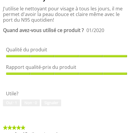
d
t
u
5.
J'utilise le nettoyant pour visage à tous les jours, il me
e
i
permet d'avoir la peau douce et claire même avec le
d
t
port du N95 quotidien!
e
,
d
1
Quand avez-vous utilisé ce produit ?
01/2020
i
s
a
u
l
r
o
Qualité du produit
5
g
Q
u
u
e
Rapport qualité-prix du produit
a
m
l
R
o
i
a
d
t
p
a
Utile?
é
p
l
d
o
e
Oui ·
1
Non ·
0
Signaler
u
r
.
p
t
r
q
o
u
d
a
★★★★★
★★★★★