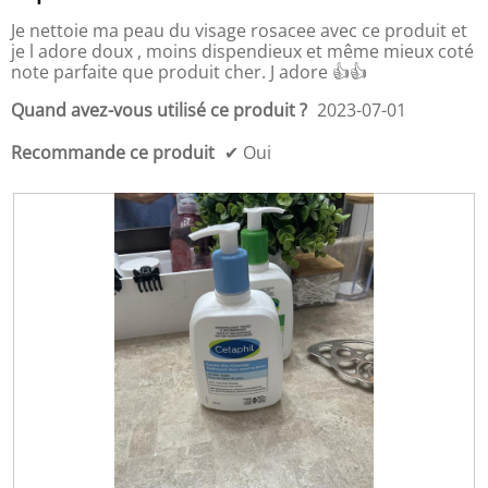
t
u
a
,
é
5.
t
î
Je nettoie ma peau du visage rosacee avec ce produit et
5
-
i
n
je l adore doux , moins dispendieux et même mieux coté
s
p
l
e
note parfaite que produit cher. J adore 👍👍
u
r
i
r
r
i
s
a
Quand avez-vous utilisé ce produit ?
2023-07-01
5
x
é
l
d
s
'
Recommande ce produit
✔
Oui
u
q
o
p
u
u
r
o
v
o
t
e
d
i
r
u
d
t
i
i
u
t
e
r
,
n
e
5
n
d
s
e
'
u
m
u
r
e
n
5
n
e
t
b
o