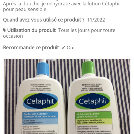
u
r
r
Après la douche, je m’hydrate avec la lotion Cétaphil
r
i
a
pour peau sensible.
5
x
l
d
'
Quand avez-vous utilisé ce produit ?
11/2022
u
o
p
Utilisation du produit
Tous les jours pour toute
u
#
r
occasion
v
o
e
d
Recommande ce produit
✔
Oui
r
u
t
i
u
t
r
,
e
4
d
s
'
u
u
r
n
5
e
b
o
î
t
e
d