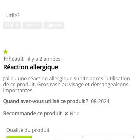
u
,
a
5
Utile?
l
s
i
u
Oui ·
0
Non ·
0
Signaler
t
r
é
5
d
u
p
★★★★★
★★★★★
r
Frheault
·
il y a 2 années
1
o
étoile(s)
Réaction allergique
d
sur
u
5.
J’ai eu une réaction allergique subite après l’utilisation
i
de ce produit. Gros rash au visage et démangeaisons
t
importantes.
,
5
Quand avez-vous utilisé ce produit ?
08-2024
s
u
Recommande ce produit
✘
Non
r
5
Qualité du produit