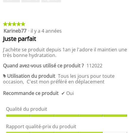
u
r
p
t
r
q
o
u
d
a
★★★★★
★★★★★
u
l
Karineb77
·
il y a 4 années
5
i
i
étoile(s)
Juste parfait
t
t
sur
,
é
5.
J'achète se produit depuis 1an je l'adore il maintien une
5
-
très bonne hydratation.
s
p
u
r
Quand avez-vous utilisé ce produit ?
112022
r
i
5
x
Utilisation du produit
Tous les jours pour toute
#
d
occasion,
C'est mon préféré en déplacement
u
p
Recommande ce produit
✔
Oui
r
o
Qualité du produit
d
u
Q
i
u
t
Rapport qualité-prix du produit
a
,