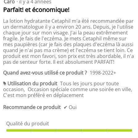
Caro
·
il y a 4 années
5
d
i
.
r
t
é
étoile(s)
'
t
s
Parfait! et économique!
e
-
u
sur
u
,
m
p
r
5.
n
L
La lotion hydratante Cetaphil m'a été recommandée par
l
o
r
e
a
e
un dermatologue il y a environ 20 ans. Depuis, je l'utilise
y
i
b
b
c
chaque jour sur mon visage. J'ai la peau extrêmement
e
o
x
o
o
fragile. Je fais de l'eczéma. Je mets Cetaphil même sur
u
n
d
î
t
t
mes paupières (car je fais des plaques d'eczéma là aussi
n
u
o
t
e
quand je n'ai pas ma crème) et l'eczéma se tient loin. Ce
e
n
p
e
m
s
produit est mon favori, son prix est très abordable, il n'a
e
r
u
d
o
pas de senteur forte. Il est absolument PARFAIT!
s
o
i
e
y
t
v
d
d
e
Quand avez-vous utilisé ce produit ?
1998-2022+
a
d
u
n
i
n
e
i
t
Utilisation du produit
Tous les jours pour toute
a
n
#
m
4
t
occasion,
Occasion spéciale comme une soirée en ville,
l
e
e
.
,
t
C'est mon préféré en déplacement
o
e
7
L
t
g
s
r
s
a
Recommande ce produit
✔
Oui
u
t
a
u
c
à
e
d
r
j
o
.
e
o
5
t
Qualité du produit
u
5
.
e
r
s
l
m
Q
u
e