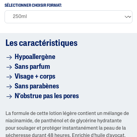
o
SÉLECTIONNER CHOISIR FORMAT:
y
e
n
n
e
e
s
Les caractéristiques
t
d
e
Hypoallergène
4
.
Sans parfum
7
s
Visage + corps
u
r
Sans parabènes
5
.
N’obstrue pas les pores
L
i
r
e
La formule de cette lotion légère contient un mélange de
l
niacinamide, de panthénol et de glycérine hydratante
e
s
pour soulager et protéger instantanément la peau de la
6
sécheresse durant 48 heures. Enrichie d’huile d’avocat,
c