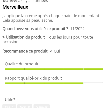
MarieveL
·
il y a 4 années
i
étoile(s)
Merveilleux
t
sur
é
5.
J'applique la crème après chaque bain de mon enfant.
-
Cela appaise sa peau sèche.
p
r
Quand avez-vous utilisé ce produit ?
11/2022
i
x
Utilisation du produit
Tous les jours pour toute
#
d
occasion
u
p
Recommande ce produit
✔
Oui
r
o
Qualité du produit
d
u
Q
i
u
t
Rapport qualité-prix du produit
a
,
l
R
5
i
a
s
t
p
u
Utile?
é
p
r
d
o
5
Oui ·
1
Non ·
0
Signaler