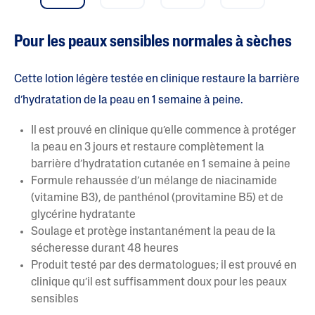
)
s
u
Pour les peaux sensibles normales à sèches
r
5
.
L
Cette lotion légère testée en clinique restaure la barrière
i
r
d’hydratation de la peau en 1 semaine à peine.
e
l
Il est prouvé en clinique qu’elle commence à protéger
e
s
la peau en 3 jours et restaure complètement la
a
barrière d’hydratation cutanée en 1 semaine à peine
v
i
Formule rehaussée d’un mélange de niacinamide
s
(vitamine B3), de panthénol (provitamine B5) et de
p
o
glycérine hydratante
u
Soulage et protège instantanément la peau de la
r
L
sécheresse durant 48 heures
a
Produit testé par des dermatologues; il est prouvé en
c
o
clinique qu’il est suffisamment doux pour les peaux
t
sensibles
e
m