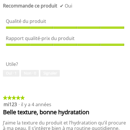
r
Recommande ce produit
✔
Oui
o
d
Qualité du produit
u
i
Q
t
u
,
Rapport qualité-prix du produit
a
5
l
R
s
i
a
u
t
p
r
Utile?
é
p
5
d
o
Oui ·
1
Non ·
0
Signaler
u
r
p
t
r
q
o
u
d
a
★★★★★
★★★★★
u
l
mi123
·
il y a 4 années
5
i
i
étoile(s)
Belle texture, bonne hydratation
t
t
sur
,
é
5.
J’aime la texture du produit et l’hydratation qu’il procure
5
-
à ma peau. Il s’intègre bien à ma routine quotidienne.