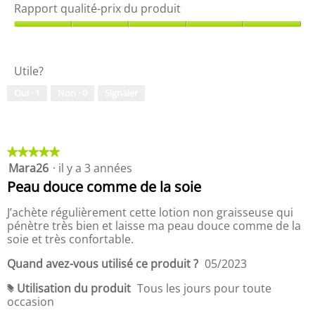
o
u
Rapport qualité-prix du produit
c
r
y
a
o
5
n
e
l
R
.
t
n
i
a
e
n
t
n
p
u
Utile?
e
é
p
c
e
d
o
i
Oui ·
1
Non ·
0
Signaler
s
-
u
r
d
t
p
t
e
d
r
q
s
s
e
o
u
o
4
d
a
★★★★★
★★★★★
u
.
u
l
s
Mara26
·
il y a 3 années
5
7
i
i
étoile(s)
Peau douce comme de la soie
s
t
t
sur
u
,
é
5.
J’achète régulièrement cette lotion non graisseuse qui
r
5
-
pénètre très bien et laisse ma peau douce comme de la
5
s
p
soie et très confortable.
.
u
r
r
i
Quand avez-vous utilisé ce produit ?
05/2023
5
x
d
Utilisation du produit
Tous les jours pour toute
#
u
occasion
p