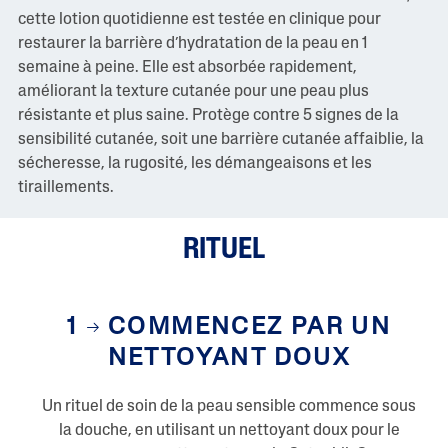
o
cette lotion quotidienne est testée en clinique pour
m
restaurer la barrière d’hydratation de la peau en 1
m
e
semaine à peine. Elle est absorbée rapidement,
n
améliorant la texture cutanée pour une peau plus
t
a
résistante et plus saine. Protège contre 5 signes de la
i
sensibilité cutanée, soit une barrière cutanée affaiblie, la
r
e
sécheresse, la rugosité, les démangeaisons et les
s
tiraillements.
L
i
e
n
RITUEL
v
e
r
s
l
1
COMMENCEZ PAR UN
a
m
NETTOYANT DOUX
ê
m
e
Un rituel de soin de la peau sensible commence sous
p
a
la douche, en utilisant un nettoyant doux pour le
g