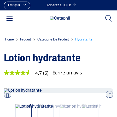
Français
Adhérez au Club
Home
Produit
Catégorie De Produit
Hydratants
Lotion hydratante
Écrire un avis
4.7
(6)
4
.
7
é
t
o
i
Pre
nex
l
vio
t
e
us
(
s