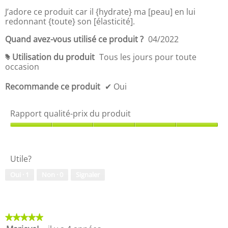
,
é
5.
J’adore ce produit car il {hydrate} ma [peau] en lui
5
-
redonnant {toute} son [élasticité].
s
p
u
r
Quand avez-vous utilisé ce produit ?
04/2022
r
i
5
x
Utilisation du produit
Tous les jours pour toute
#
d
occasion
u
p
Recommande ce produit
✔
Oui
r
o
Rapport qualité-prix du produit
d
u
R
i
a
t
p
,
Utile?
p
5
o
s
Oui ·
1
Non ·
0
Signaler
r
u
t
r
q
5
u
a
★★★★★
★★★★★
l
5