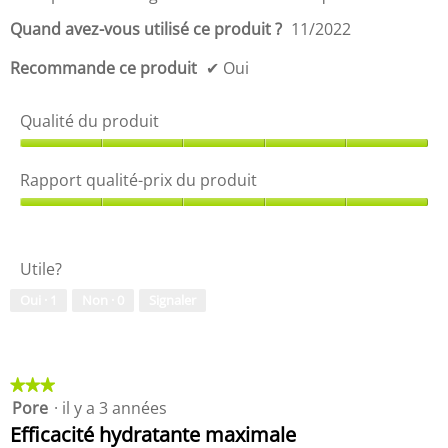
s
p
u
r
Quand avez-vous utilisé ce produit ?
11/2022
r
i
5
x
Recommande ce produit
✔
Oui
d
u
p
Qualité du produit
r
Q
o
u
d
Rapport qualité-prix du produit
a
u
l
i
R
i
t
a
t
,
p
Utile?
é
5
p
d
s
o
Oui ·
1
Non ·
0
Signaler
u
u
r
p
r
t
r
5
q
o
u
d
a
★★★★★
★★★★★
u
l
Pore
·
il y a 3 années
3
i
i
étoile(s)
Efficacité hydratante maximale
t
t
sur