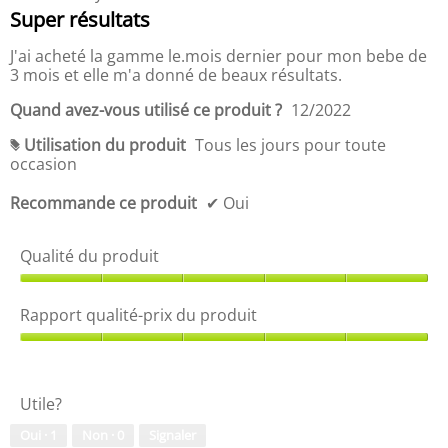
t
i
i
étoile(s)
e
Super résultats
d
t
t
s
sur
s
e
,
é
5.
J'ai acheté la gamme le.mois dernier pour mon bebe de
o
5
5
-
u
3 mois et elle m'a donné de beaux résultats.
s
s
p
s
u
u
r
Quand avez-vous utilisé ce produit ?
12/2022
r
r
i
5
5
x
Utilisation du produit
Tous les jours pour toute
#
.
d
occasion
u
p
Recommande ce produit
✔
Oui
r
o
Qualité du produit
d
u
Q
i
u
t
Rapport qualité-prix du produit
a
,
l
R
5
i
a
s
t
p
u
Utile?
é
p
r
d
o
5
Oui ·
1
Non ·
0
Signaler
u
r