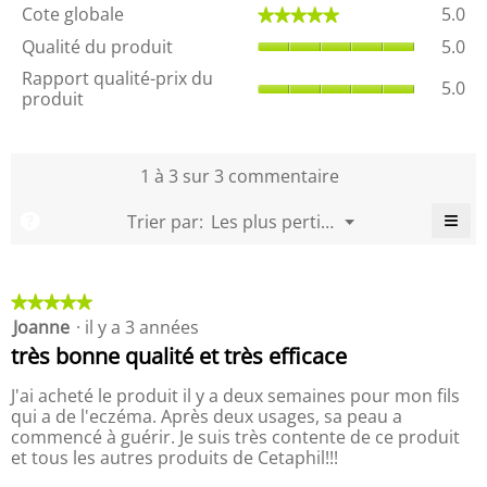
r
e
C
d
d
Cote globale
5.0
★★★★★
★★★★★
n
a
s
o
e
e
e
Q
u
Qualité du produit
5.0
t
s
s
r
u
x
e
R
c
c
Rapport qualité-prix du
a
a
c
5.0
g
a
o
o
produit
l
l
o
l
p
m
'
i
m
o
p
m
o
t
m
b
o
e
e
u
é
e
a
r
1 à 3 sur 3 commentaire
n
n
v
d
n
l
t
t
t
e
u
t
e
q
≡
a
a
M
Trier par:
Les plus pertinents
?
r
p
a
▼
,
u
i
i
e
C
t
r
i
L
a
l
r
r
u
o
n
r
a
i
l
e
e
r
d
e
q
u
c
i
s
s
★★★★★
★★★★★
u
e
u
s
o
t
e
Joanne
·
il y a 3 années
5
d
i
.
r
t
é
étoile(s)
'
t
s
très bonne qualité et très efficace
e
-
u
sur
u
,
m
p
r
5.
n
L
J'ai acheté le produit il y a deux semaines pour mon fils
l
o
r
e
a
e
qui a de l'eczéma. Après deux usages, sa peau a
y
i
b
b
c
commencé à guérir. Je suis très contente de ce produit
e
o
x
o
o
et tous les autres produits de Cetaphil!!!
u
n
d
î
t
t
n
u
o