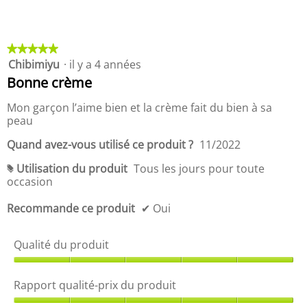
p
t
r
q
o
u
d
a
★★★★★
★★★★★
u
l
Chibimiyu
·
il y a 4 années
5
i
i
étoile(s)
Bonne crème
t
t
sur
,
é
5.
Mon garçon l’aime bien et la crème fait du bien à sa
5
-
peau
s
p
u
r
Quand avez-vous utilisé ce produit ?
11/2022
r
i
5
x
Utilisation du produit
Tous les jours pour toute
#
d
occasion
u
p
Recommande ce produit
✔
Oui
r
o
Qualité du produit
d
u
Q
i
u
t
Rapport qualité-prix du produit
a
,