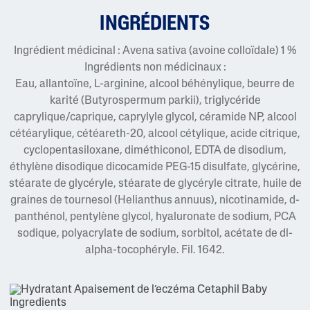
INGRÉDIENTS
Ingrédient médicinal : Avena sativa (avoine colloïdale) 1 %
Ingrédients non médicinaux :
Eau, allantoïne, L-arginine, alcool béhénylique, beurre de
karité (Butyrospermum parkii), triglycéride
caprylique/caprique, caprylyle glycol, céramide NP, alcool
cétéarylique, cétéareth-20, alcool cétylique, acide citrique,
cyclopentasiloxane, diméthiconol, EDTA de disodium,
éthylène disodique dicocamide PEG-15 disulfate, glycérine,
stéarate de glycéryle, stéarate de glycéryle citrate, huile de
graines de tournesol (Helianthus annuus), nicotinamide, d-
panthénol, pentylène glycol, hyaluronate de sodium, PCA
sodique, polyacrylate de sodium, sorbitol, acétate de dl-
alpha-tocophéryle. Fil. 1642.