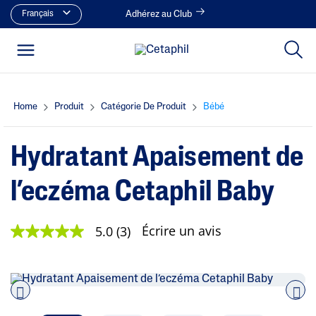
Français
Adhérez au Club
Home
Produit
Catégorie De Produit
Bébé
Hydratant Apaisement de
l’eczéma Cetaphil Baby
Écrire un avis
5.0
(3)
5
.
0
é
t
o
i
Pre
nex
l