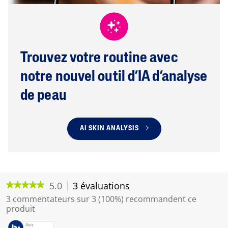
Trouvez votre routine avec
notre nouvel outil d’IA d’analyse
de peau
AI SKIN ANALYSIS
5.0
3 évaluations
C
★★★★★
★★★★★
e
5
3 commentateurs sur 3 (100%) recommandent ce
t
étoile(s)
produit
sur
t
5.
e
Lire