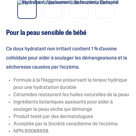
vio
t
e
us
(
s
)
s
u
Pour la peau sensible de bébé
r
5
.
L
Ce doux hydratant non irritant contient 1 % d’avoine
i
r
colloïdale pour aider à soulager les démangeaisons et la
e
sécheresse causées par l’eczéma.
l
e
s
Formule à la filaggrine préservant la teneur hydrique
a
v
pour une hydratation durable
i
Céramides restaurant les huiles naturelles de la peau
s
p
Ingrédients botaniques apaisants pour aider à
o
soulager la peau sèche qui démange
u
r
Produit testé par des dermatologues
L
Acceptée par la Société canadienne de l’eczéma
a
c
NPN 80088658
o