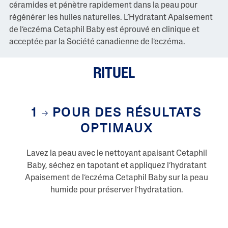
céramides et pénètre rapidement dans la peau pour
s
3
régénérer les huiles naturelles. L’Hydratant Apaisement
c
de l’eczéma Cetaphil Baby est éprouvé en clinique et
o
m
acceptée par la Société canadienne de l’eczéma.
m
e
n
RITUEL
t
a
i
r
e
1
POUR DES RÉSULTATS
s
L
OPTIMAUX
i
e
n
Lavez la peau avec le nettoyant apaisant Cetaphil
v
e
Baby, séchez en tapotant et appliquez l’hydratant
r
Apaisement de l’eczéma Cetaphil Baby sur la peau
s
l
humide pour préserver l’hydratation.
a
m
ê
m
e