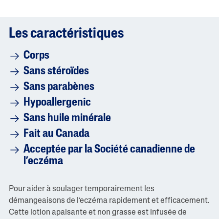
t
e
m
Les caractéristiques
o
y
e
Corps
n
n
Sans stéroïdes
e
e
Sans parabènes
s
t
Hypoallergenic
d
e
Sans huile minérale
5
.
Fait au Canada
0
s
Acceptée par la Société canadienne de
u
r
l’eczéma
5
.
L
i
Pour aider à soulager temporairement les
r
démangeaisons de l’eczéma rapidement et efficacement.
e
l
Cette lotion apaisante et non grasse est infusée de
e